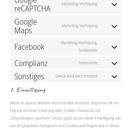
Marketing/Verfolgung
service
reCAPTCHA
Consent
google-
to
Google
fonts
service
Marketing/Verfolgung
Maps
Consent
google-
to
recaptcha
Marketing/Verfolgung,
Facebook
service
funktionelle
Consent
google-
to
maps
Complianz
funktionelle
service
Consent
facebook
Sonstiges
to
Zweck wird noch ermittelt
Consent
service
to
7. Einwilligung
complianz
service
sonstiges
Wenn du unsere Website das erste Mal besuchst, zeigen wir dir ein
Pop-Up mit einer Erklärung über Cookies. Sobald du auf
„Einstellungen speichern“ klickst, gibst du uns deine Einwilligung alle
von dir gewählten Kategorien von Cookies und Plugins wie in dieser