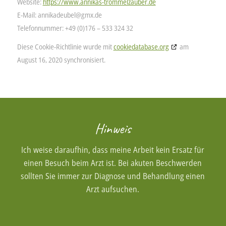
Website:
https://www.annikas-trommelzauber.de
E-Mail:
annikadeubel@
gmx.de
Telefonnummer: +49 (0)176 – 533 324 32
Diese Cookie-Richtlinie wurde mit
cookiedatabase.org
am
August 16, 2020 synchronisiert.
Hinweis
Ich weise daraufhin, dass meine Arbeit kein Ersatz für
einen Besuch beim Arzt ist. Bei akuten Beschwerden
sollten Sie immer zur Diagnose und Behandlung einen
Arzt aufsuchen.